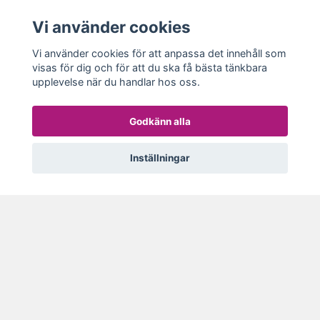
Personuppgiftspolicy
Vi använder cookies
Cookies
Vi använder cookies för att anpassa det innehåll som
visas för dig och för att du ska få bästa tänkbara
Om Oss
upplevelse när du handlar hos oss.
Kontakt
Kundklubb
Godkänn alla
Ångerrätt - Reklamation
Inställningar
© 2026 Plantanica