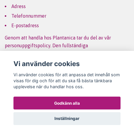
Adress
Telefonnummer
E-postadress
Genom att handla hos Plantanica tar du del av vår
personuppgiftspolicy. Den fullständiga
personuppgiftspolicyn finns att läsa
här:
Personuppgiftspolicy
Vi använder cookies
Vi använder cookies för att anpassa det innehåll som
visas för dig och för att du ska få bästa tänkbara
upplevelse när du handlar hos oss.
Begagnade varor
Godkänn alla
Begagnade varor säljs i använt bruksskick och det kan
finnas naturliga spår av tidigare användning. Större
Inställningar
skador och tydligare slitage fotograferas och beskrivs i
produktbeskrivningen. Studera alltid bilderna noggrant