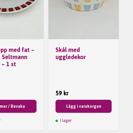
opp med fat –
Skål med
a Seltmann
uggledekor
– 1 st
59 kr
 mer / Bevaka
Lägg i varukorgen
r
I lager