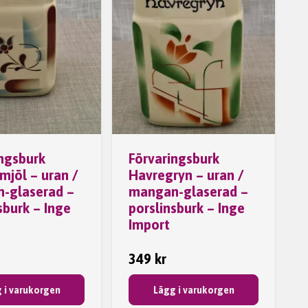
ingsburk
Förvaringsburk
mjöl – uran /
Havregryn – uran /
-glaserad –
mangan-glaserad –
sburk – Inge
porslinsburk – Inge
Import
349 kr
 i varukorgen
Lägg i varukorgen