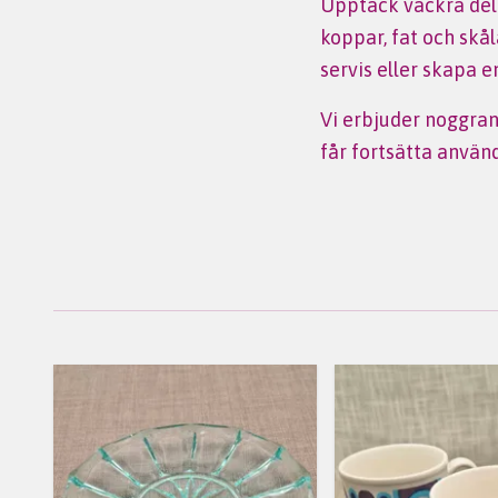
Upptäck vackra delar
koppar, fat och skål
servis eller skapa e
Vi erbjuder noggrant
får fortsätta använ