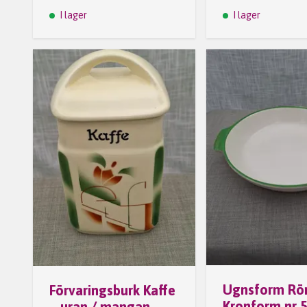
I lager
I lager
Ugnsform Rör
Förvaringsburk Kaffe
Kronform nr 5
– uran / mangan-