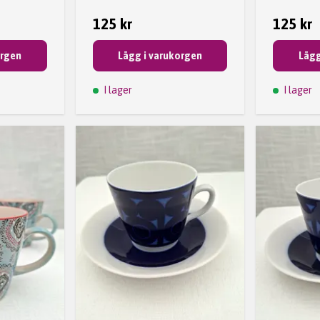
125 kr
125 kr
orgen
Lägg i varukorgen
Lägg
I lager
I lager