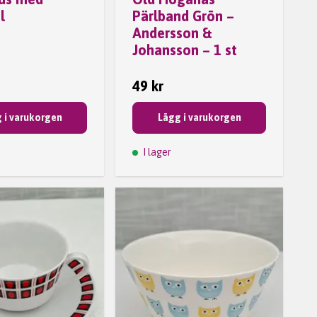
l
Pärlband Grön –
Andersson &
Johansson – 1 st
49 kr
 i varukorgen
Lägg i varukorgen
I lager