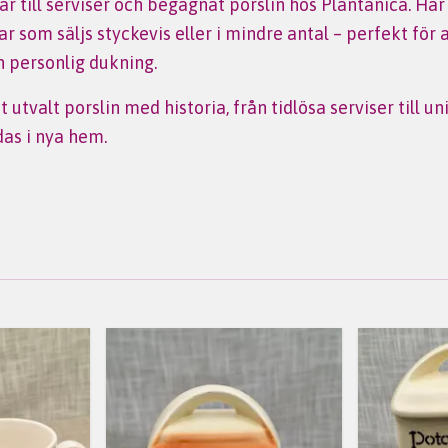
 till serviser och begagnat porslin hos Plantanica. Här h
ar som säljs styckevis eller i mindre antal – perfekt för
n personlig dukning.
 utvalt porslin med historia, från tidlösa serviser till 
das i nya hem.