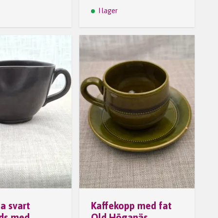
I lager
a svart
Kaffekopp med fat
ds med
Old Höganäs