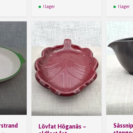
I lager
I lager
strand
Såssnip
Lövfat Höganäs –
 –
stengo