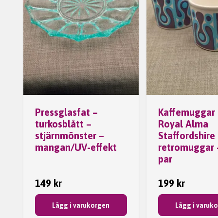
Pressglasfat –
Kaffemuggar 
turkosblått –
Royal Alma
stjärnmönster –
Staffordshire
mangan/UV-effekt
retromuggar 
par
149 kr
199 kr
Lägg i varukorgen
Lägg i varuk