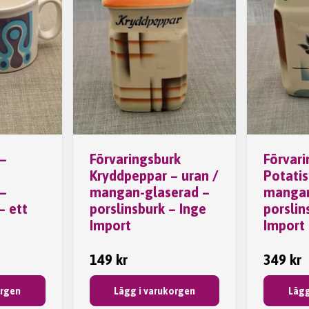
–
Förvaringsburk
Förvar
Kryddpeppar – uran /
Potatis
 –
mangan-glaserad –
mangan
– ett
porslinsburk – Inge
porslin
Import
Import
149 kr
349 kr
orgen
Lägg i varukorgen
Lägg