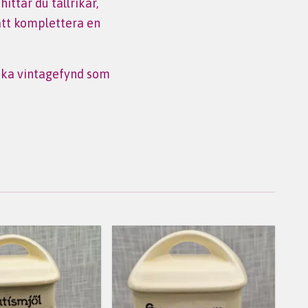
ittar du tallrikar,
 att komplettera en
unika vintagefynd som