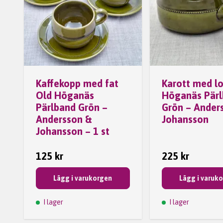
Kaffekopp med fat
Karott med l
Old Höganäs
Höganäs Pär
Pärlband Grön –
Grön – Ander
Andersson &
Johansson
Johansson – 1 st
125 kr
225 kr
Lägg i varukorgen
Lägg i varuk
I lager
I lager