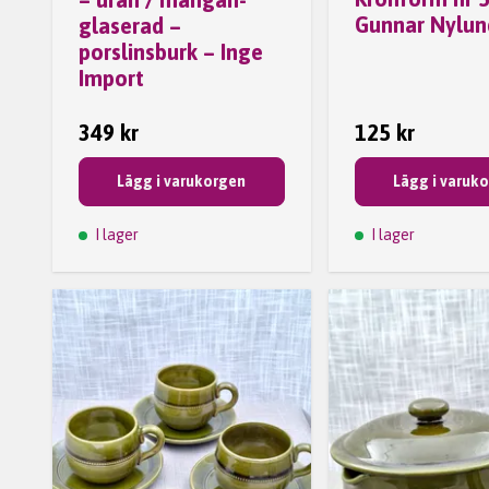
Gunnar Nylun
glaserad –
porslinsburk – Inge
Import
349 kr
125 kr
Lägg i varukorgen
Lägg i varuk
I lager
I lager