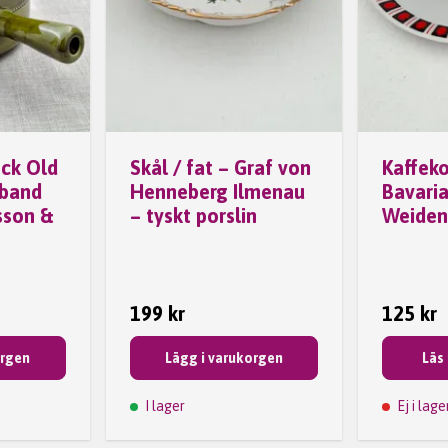
ock Old
Skål / fat – Graf von
Kaffek
lband
Henneberg Ilmenau
Bavari
sson &
– tyskt porslin
Weiden 
199 kr
125 kr
orgen
Lägg i varukorgen
Läs
I lager
Ej i lage