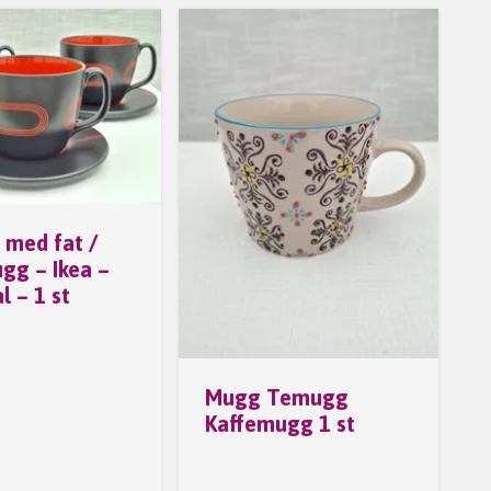
 med fat /
gg – Ikea –
l – 1 st
Mugg Temugg
Kaffemugg 1 st