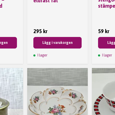
eldfast fat
d
stämpe
295 kr
59 kr
orgen
Lägg i varukorgen
Lägg
I lager
I lager