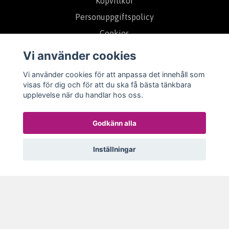
Köpvillkor
Personuppgiftspolicy
Cookies
Om Oss
Vi använder cookies
Kontakt
Vi använder cookies för att anpassa det innehåll som
Kundklubb
visas för dig och för att du ska få bästa tänkbara
upplevelse när du handlar hos oss.
Ångerrätt - Reklamation
Godkänn alla
Inställningar
© 2026 Plantanica