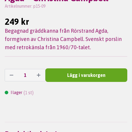
Artikelnummer:
p15-09
249 kr
Begagnad gräddkanna från Rörstrand Agda,
formgiven av Christina Campbell. Svenskt porslin
med retrokänsla från 1960/70-talet.
Lägg i varukorgen
(
st)
I lager
1