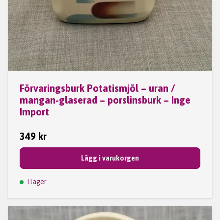
Förvaringsburk Potatismjöl – uran /
mangan-glaserad – porslinsburk – Inge
Import
349 kr
Lägg i varukorgen
I lager