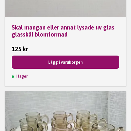
Skål mangan eller annat lysade uv glas
glasskål blomformad
125 kr
Lägg i varukorgen
I lager