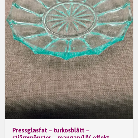
Pressglasfat – turkosblått –
stjärnmönster – mangan/UV-effekt