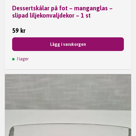
Dessertskålar på fot – manganglas –
slipad liljekonvaljdekor – 1 st
59 kr
Lägg i varukorgen
I lager