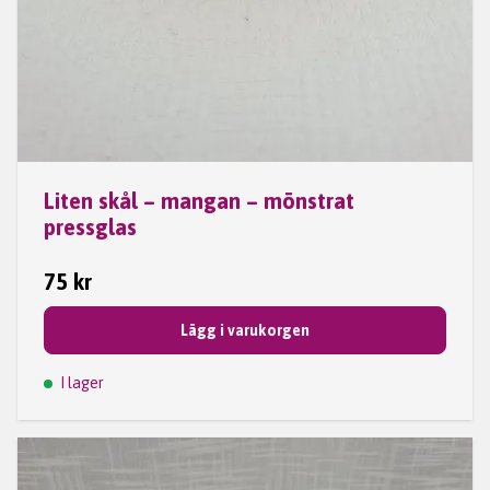
Liten skål – mangan – mönstrat
pressglas
75 kr
Lägg i varukorgen
I lager