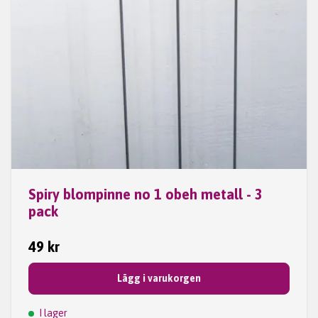
Spiry blompinne no 1 obeh metall - 3
pack
49 kr
Lägg i varukorgen
I lager