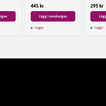
445 kr
295 kr
orgen
Lägg i varukorgen
Lägg
I lager
I lager