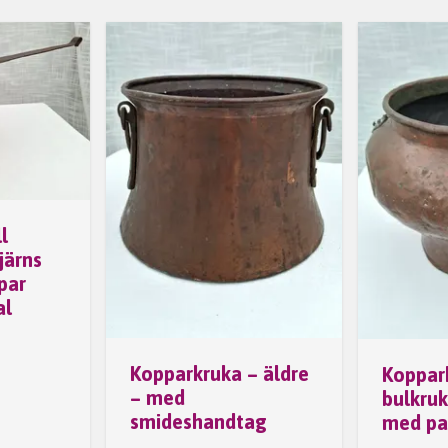
l
järns
par
al
Kopparkruka – äldre
Koppar
– med
bulkruk
smideshandtag
med pa