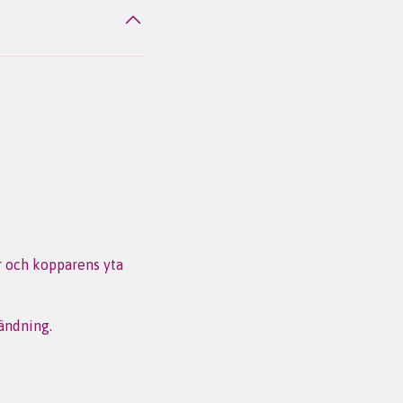
r och kopparens yta
vändning.