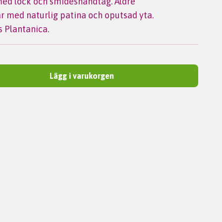
d lock och smideshandtag. Äldre
r med naturlig patina och oputsad yta.
 Plantanica.
Lägg i varukorgen