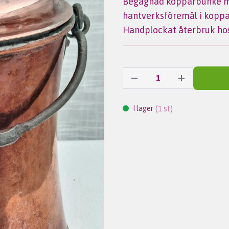
Begagnad kopparbunke me
hantverksföremål i koppa
Handplockat återbruk hos
(
st)
I lager
1