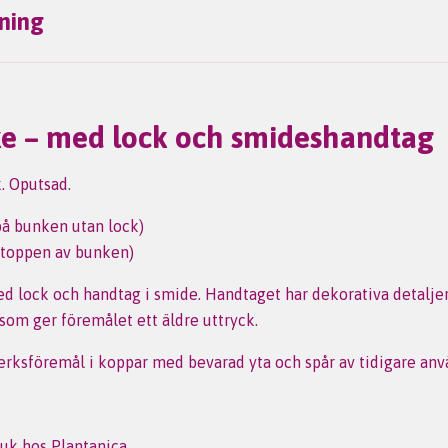
ning
e – med lock och smideshandtag
. Oputsad.
på bunken utan lock)
(toppen av bunken)
 lock och handtag i smide. Handtaget har dekorativa detalje
 som ger föremålet ett äldre uttryck.
verksföremål i koppar med bevarad yta och spår av tidigare an
uk hos Plantanica