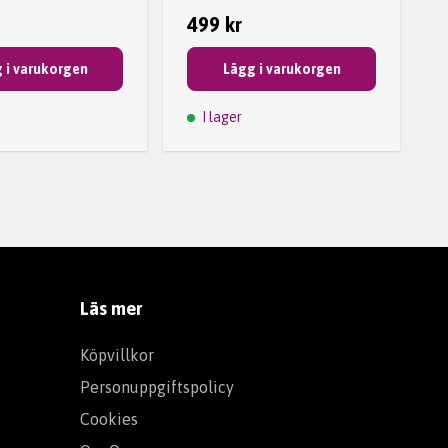
499 kr
 i varukorgen
Lägg i varukorgen
I lager
Läs mer
Köpvillkor
Personuppgiftspolicy
Cookies