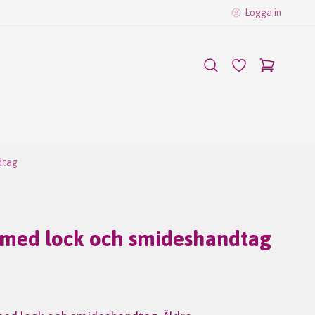
Logga in
dtag
med lock och smideshandtag