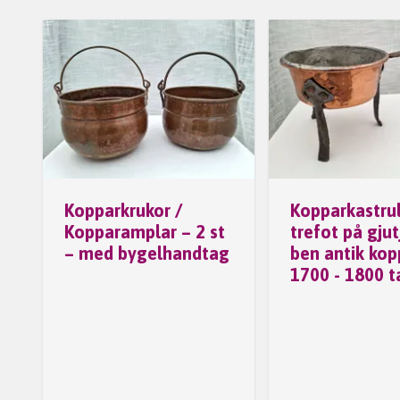
Kopparkrukor /
Kopparkastrul
Kopparamplar – 2 st
trefot på gjut
– med bygelhandtag
ben antik kop
1700 - 1800 t