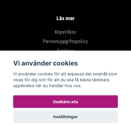
Läs mer
Köpvillkor
Personuppgiftspolicy
Cookies
Om Oss
Vi använder cookies
Kontakt
Vi använder cookies för att anpassa det innehåll som
Kundklubb
visas för dig och för att du ska få bästa tänkbara
upplevelse när du handlar hos oss.
Ångerrätt - Reklamation
Godkänn alla
Inställningar