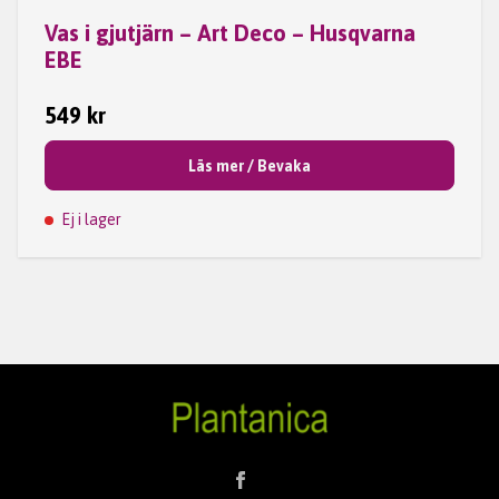
Vas i gjutjärn – Art Deco – Husqvarna
EBE
549 kr
Läs mer / Bevaka
Ej i lager