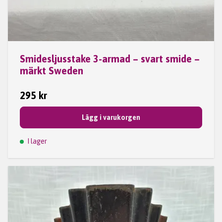
Smidesljusstake 3-armad – svart smide –
märkt Sweden
295 kr
Lägg i varukorgen
I lager