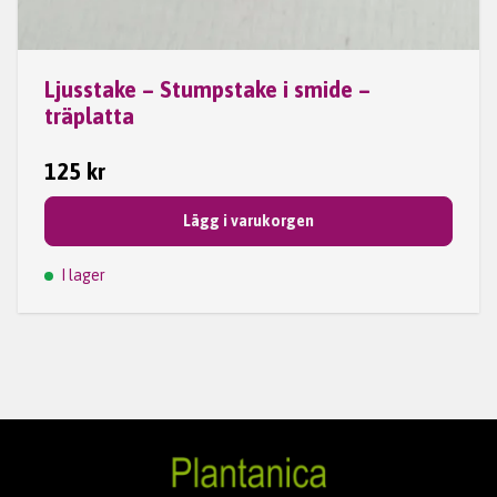
Ljusstake – Stumpstake i smide –
träplatta
125 kr
Lägg i varukorgen
I lager