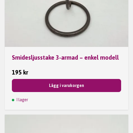
Smidesljusstake 3-armad – enkel modell
195 kr
Lägg i varukorgen
I lager