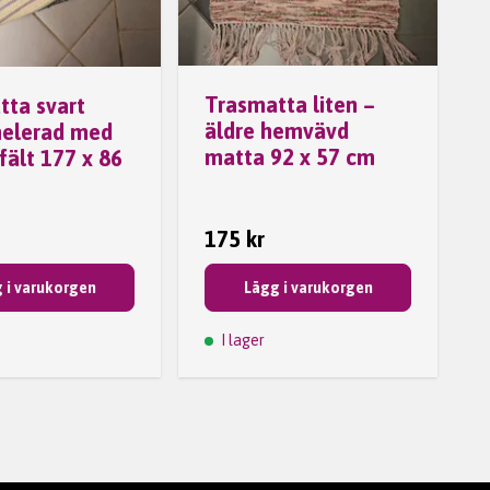
Trasmatta liten –
tta svart
äldre hemvävd
elerad med
matta 92 x 57 cm
 fält 177 x 86
175 kr
 i varukorgen
Lägg i varukorgen
I lager