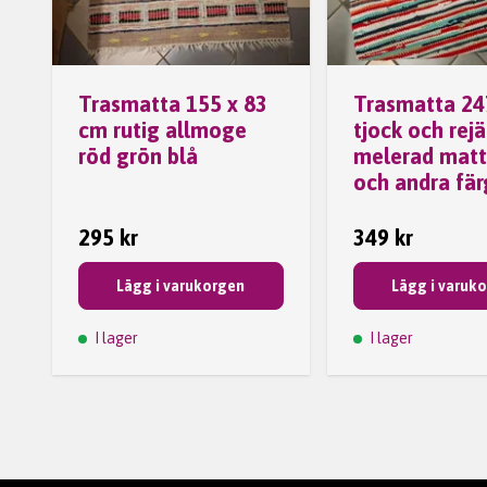
Trasmatta 155 x 83
Trasmatta 24
cm rutig allmoge
tjock och rejä
röd grön blå
melerad matta
och andra fär
295 kr
349 kr
Lägg i varukorgen
Lägg i varuk
I lager
I lager