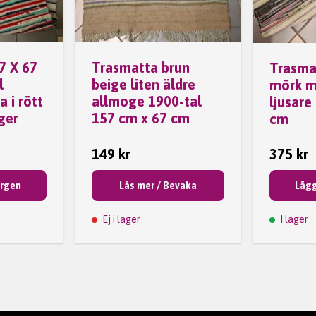
7 X 67
Trasmatta brun
Trasma
l
beige liten äldre
mörk m
 i rött
allmoge 1900-tal
ljusare
ger
157 cm x 67 cm
cm
149 kr
375 kr
orgen
Läs mer / Bevaka
Lägg
Ej i lager
I lager