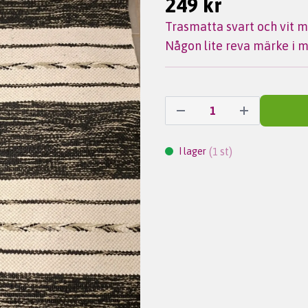
249 kr
Trasmatta svart och vit 
Någon lite reva märke i m
(
st)
I lager
1