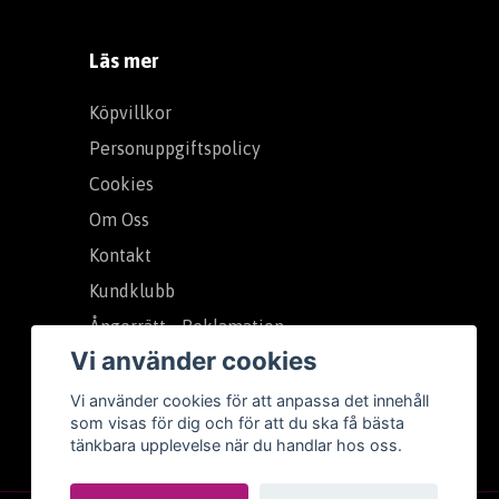
Läs mer
Köpvillkor
Personuppgiftspolicy
Cookies
Om Oss
Kontakt
Kundklubb
Ångerrätt - Reklamation
Vi använder cookies
Vi använder cookies för att anpassa det innehåll
som visas för dig och för att du ska få bästa
tänkbara upplevelse när du handlar hos oss.