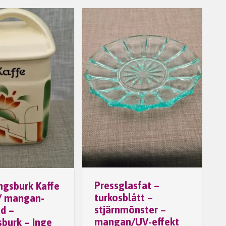
Pressglasfat –
ngsburk Kaffe
turkosblått –
 / mangan-
stjärnmönster –
ad –
mangan/UV-effekt
sburk – Inge