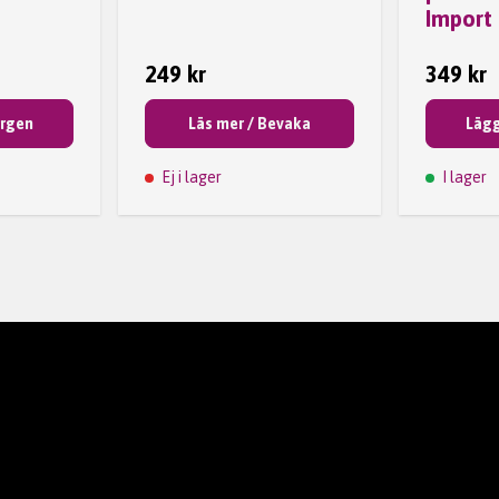
Import
249 kr
349 kr
orgen
Läs mer / Bevaka
Lägg
Ej i lager
I lager