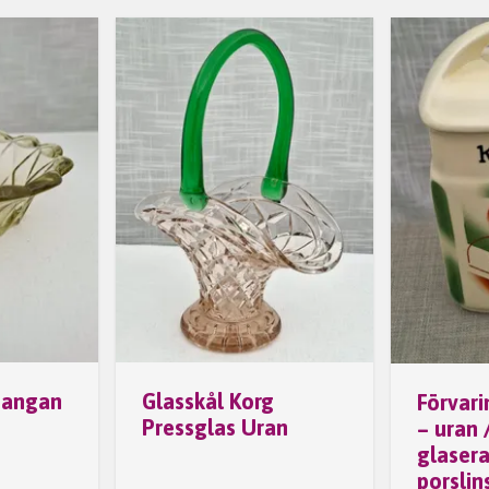
mangan
Glasskål Korg
Förvari
Pressglas Uran
– uran
glaser
porslin