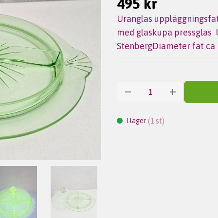
495 kr
Uranglas uppläggningsfat
med glaskupa pressglas U
StenbergDiameter fat ca
(
st)
I lager
1