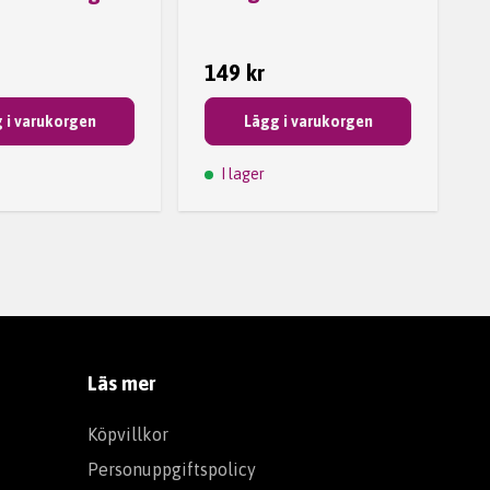
149 kr
 i varukorgen
Lägg i varukorgen
I lager
Läs mer
Köpvillkor
Personuppgiftspolicy