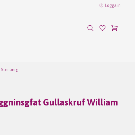
Logga in
m Stenberg
ggninsgfat Gullaskruf William