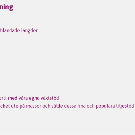
ning
t blandade längder
arti med våra egna växtstöd
cket ute på mässor och sålde dessa fina och populära liljestöd