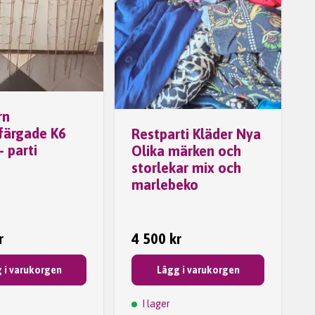
rn
färgade K6
Restparti Kläder Nya
- parti
Olika märken och
storlekar mix och
marlebeko
r
4 500 kr
 i varukorgen
Lägg i varukorgen
I lager