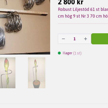
2 800 kr
Robust Liljestöd 61 st bl
cm hög 9 st Nr 3 70 cm h
(
st)
I lager
1