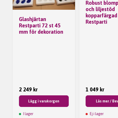
Robust blomp
och liljestöd
kopparfärgad 
Glashjärtan
Restparti
Restparti 72 st 45
mm för dekoration
2 249 kr
1 049 kr
Lägg i varukorgen
Läs mer / Be
I lager
Ej i lager