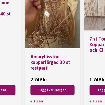
inne
40 st
7 st To
Koppar
och K3 
Amaryllisstöd
kopparfärgad 30 st
restparti
2 249 kr
1 249 k
vaka
Lägg i varukorgen
Lägg
I lager
I lager