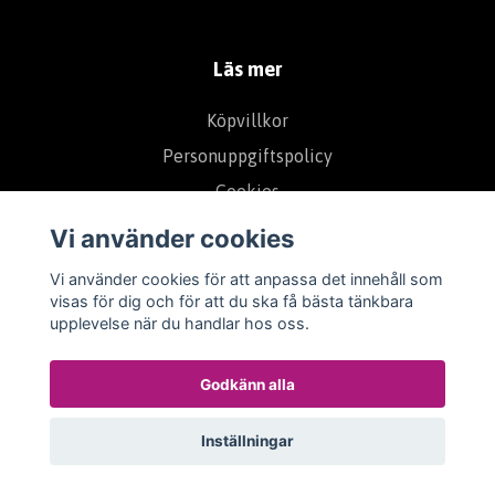
Läs mer
Köpvillkor
Personuppgiftspolicy
Cookies
Om Oss
Vi använder cookies
Kontakt
Vi använder cookies för att anpassa det innehåll som
Kundklubb
visas för dig och för att du ska få bästa tänkbara
upplevelse när du handlar hos oss.
Ångerrätt - Reklamation
Godkänn alla
Inställningar