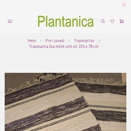
Hem
Pre-Loved
Trasmattor
Trasmatta lila mörk och vit 235 x 78 cm