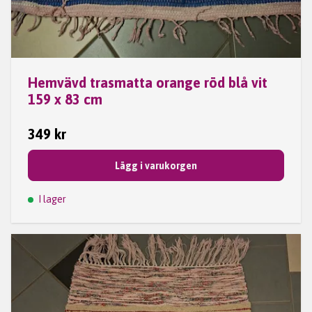
Hemvävd trasmatta orange röd blå vit
159 x 83 cm
349 kr
Lägg i varukorgen
I lager