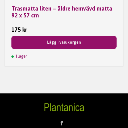
Trasmatta liten – äldre hemvävd matta
92 x 57 cm
175 kr
Lägg i varukorgen
I lager