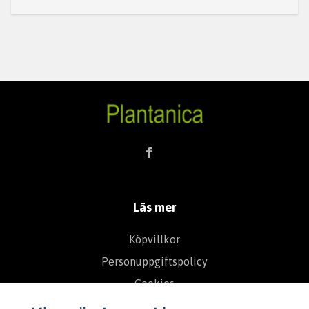
Läs mer
Köpvillkor
Personuppgiftspolicy
Cookies
Om Oss