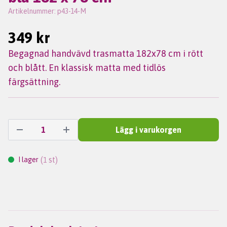
Artikelnummer:
p43-14-M
349 kr
Begagnad handvävd trasmatta 182x78 cm i rött
och blått. En klassisk matta med tidlös
färgsättning.
Lägg i varukorgen
(
st)
I lager
1