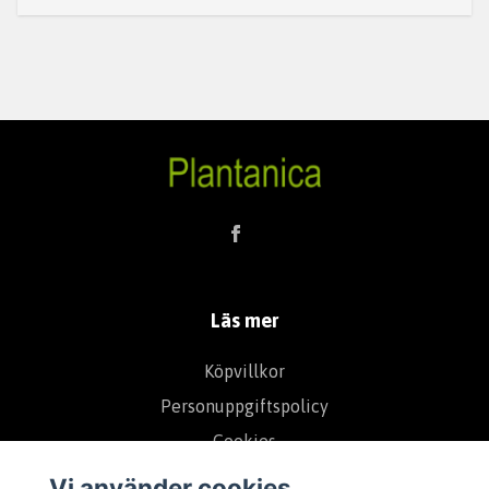
Läs mer
Köpvillkor
Personuppgiftspolicy
Cookies
Om Oss
Vi använder cookies