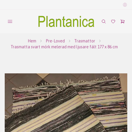
Hem
Pre-Loved
Trasmattor
Trasmatta svart mörk melerad med ljusare fält 177 x 86 cm