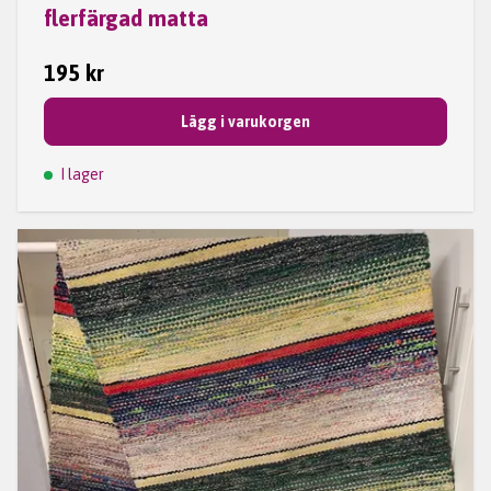
flerfärgad matta
195 kr
Lägg i varukorgen
I lager