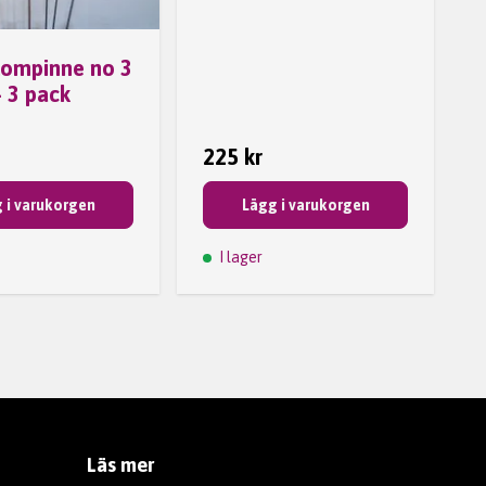
blompinne no 3
- 3 pack
225 kr
 i varukorgen
Lägg i varukorgen
I lager
Läs mer