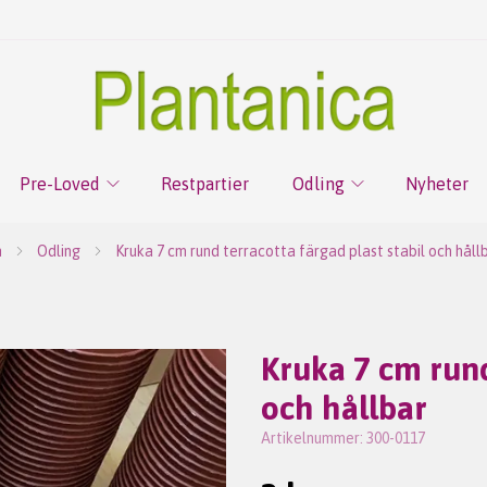
Pre-Loved
Restpartier
Odling
Nyheter
m
Odling
Kruka 7 cm rund terracotta färgad plast stabil och håll
Kruka 7 cm rund
och hållbar
Artikelnummer:
300-0117