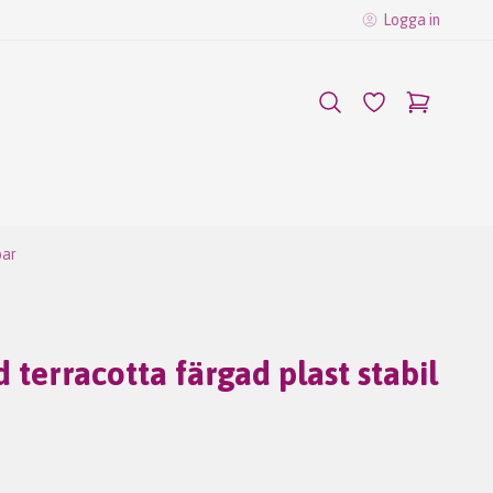
Logga in
bar
 terracotta färgad plast stabil