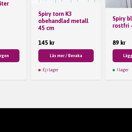
iter
Spiry torn K3
Spiry 
obehandlad metall
rostfri 
45 cm
145 kr
89 kr
orgen
Läs mer / Bevaka
Lägg
Ej i lager
I lager