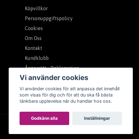
Köpvillkor
Personuppgiftspolicy
Cookies
Om Oss
Kontakt
Kundklubb
Ångerrätt - Reklamation
Vi använder cookies
Vi använder cookies för att anpassa det innehåll
som visas för dig och för att du ska få bästa
tänkbara upplevelse när du handlar hos oss.
Godkänn alla
Inställningar