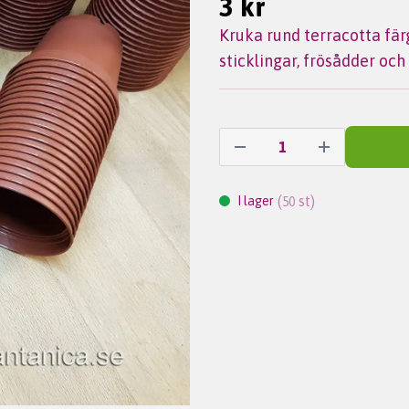
3 kr
Kruka rund terracotta färg
sticklingar, frösådder och
(
st)
I lager
50