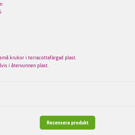
m
5
små krukor i terracottafärgad plast.
lvis i återvunnen plast.
Recensera produkt