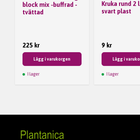
Kruka rund 2 l
block mix -buffrad -
svart plast
tvättad
225 kr
9 kr
Lägg i varukorgen
Lägg i varuk
I lager
I lager