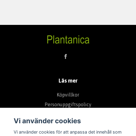
Läs mer
Köpvillkor
Personuppgiftspolicy
Cookies
Vi använder cookies
Om Oss
Vi använder cookies för att anpassa det innehåll som
Kontakt